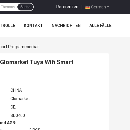
Referenzen
|
German
Suche
TROLLE
KONTAKT
NACHRICHTEN
ALLE FÄLLE
Smart Programmierbar
 Glomarket Tuya Wifi Smart
CHINA
Glomarket
CE,
SD0400
and AGB: