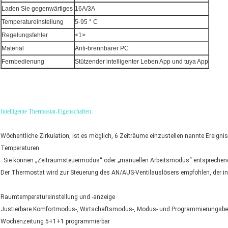
Laden Sie gegenwärtiges
16A/3A
Temperatureinstellung
5-95 ° C
Regelungsfehler
<1>
Material
Anti-brennbarer PC
Fernbedienung
Stützender intelligenter Leben App und tuya App
Intelligente Thermostat-Eigenschaften:
Wöchentliche Zirkulation, ist es möglich, 6 Zeiträume einzustellen nannte Ereigni
Temperaturen.
Sie können „Zeitraumsteuermodus“ oder „manuellen Arbeitsmodus“ entsprechend
Der Thermostat wird zur Steuerung des AN/AUS-Ventilauslösers empfohlen, der i
Raumtemperatureinstellung und -anzeige
Justierbare Komfortmodus-, Wirtschaftsmodus-, Modus- und Programmierungsbetr
Wochenzeitung 5+1+1 programmierbar