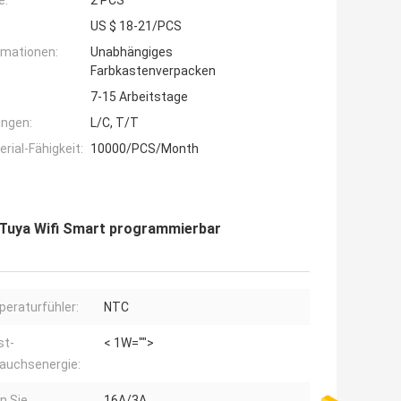
e:
2 PCS
US $ 18-21/PCS
rmationen:
Unabhängiges
Farbkastenverpacken
7-15 Arbeitstage
ngen:
L/C, T/T
ial-Fähigkeit:
10000/PCS/Month
 Tuya Wifi Smart programmierbar
eraturfühler:
NTC
st-
< 1W="">
auchsenergie:
n Sie
16A/3A