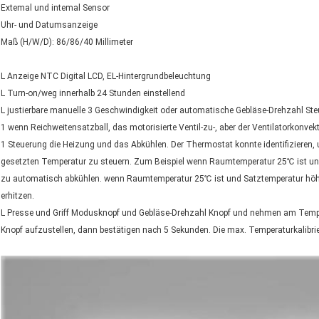
Extemal und intemal Sensor
Uhr- und Datumsanzeige
Maß (H/W/D): 86/86/40 Millimeter
L Anzeige NTC Digital LCD, EL-Hintergrundbeleuchtung
L Turn-on/weg innerhalb 24 Stunden einstellend
L justierbare manuelle 3 Geschwindigkeit oder automatische Gebläse-Drehzahl Steu
1 wenn Reichweitensatzball, das motorisierte Ventil-zu-, aber der Ventilatorkonvek
1 Steuerung die Heizung und das Abkühlen. Der Thermostat konnte identifizieren,
gesetzten Temperatur zu steuern. Zum Beispiel wenn Raumtemperatur 25℃ ist und S
zu automatisch abkühlen. wenn Raumtemperatur 25℃ ist und Satztemperatur höher 
erhitzen.
L Presse und Griff Modusknopf und Gebläse-Drehzahl Knopf und nehmen am Temper
Knopf aufzustellen, dann bestätigen nach 5 Sekunden. Die max. Temperaturkalibri