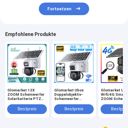
Fortsetzen
Empfohlene Produkte
Glomarket 12X
Glomarket Ubox
Glomarket Ub
ZOOM Scheinwerfer
Doppelobjektiv-
Wifi/4G Smart
Solarbatterie PTZ
Scheinwerfer
ZOOM Scheinw
6MP Kamera Smart
Solarbatterie PTZ
Solarbatterie
Wifi/4G Ubox
Kamera 6MP Smart
Kamera 6MP P
Bestpreis
Bestpreis
Bestprei
Sicherheitskamera
Wifi 4G Sicherheit
Kamera für die
PTZ Kamera
menschliche
Erkennung