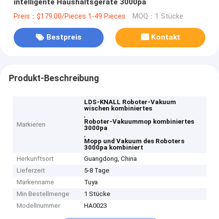
intelligente Haushaltsgeräte 3000pa
Preis：$179.00/Pieces 1-49 Pieces
MOQ：1 Stücke
Bestpreis
Kontakt
Produkt-Beschreibung
LDS-KNALL Roboter-Vakuum
wischen kombiniertes
,
Roboter-Vakuummop kombiniertes
Markieren
3000pa
,
Mopp und Vakuum des Roboters
3000pa kombiniert
Herkunftsort
Guangdong, China
Lieferzeit
5-8 Tage
Markenname
Tuya
Min Bestellmenge
1 Stücke
Modellnummer
HA0023