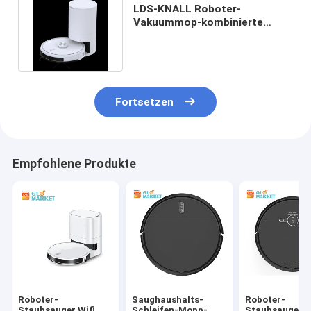
LDS-KNALL Roboter-
Vakuummop-kombinierte
intelligente Haushaltsgeräte
3000pa
Fortsetzen
Empfohlene Produkte
Roboter-
Saughaushalts-
Roboter-
Staubsauger Wifi
Schleifen-Mopp-
Staubsauger W