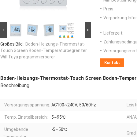
Min Bestellmeng
Preis:
Verpackung Info
Lieferzeit:
Zahlungsbedingu
Großes Bild :
Boden-Heizungs-Thermostat-
Touch Screen Boden-Temperaturbegrenzer
Versorgungsmater
Wifi Tuya programmierbarer
Kontakt
Boden-Heizungs-Thermostat-Touch Screen Boden-Tempera
Beschreibung
Versorgungsspannung:
AC100~240V; 50/60Hz
Leis
Temp. Einstellbereich:
5~95℃
AN/AU
Umgebende
-5~50℃
Grad
Temperatur: