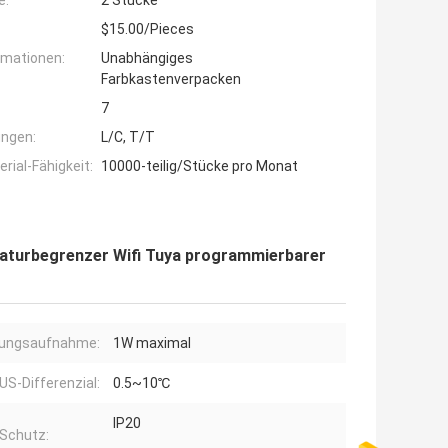
e:
2 Stücke
$15.00/Pieces
rmationen:
Unabhängiges
Farbkastenverpacken
7
ngen:
L/C, T/T
ial-Fähigkeit:
10000-teilig/Stücke pro Monat
turbegrenzer Wifi Tuya programmierbarer
tungsaufnahme:
1W maximal
S-Differenzial:
0.5~10℃
IP20
 Schutz: