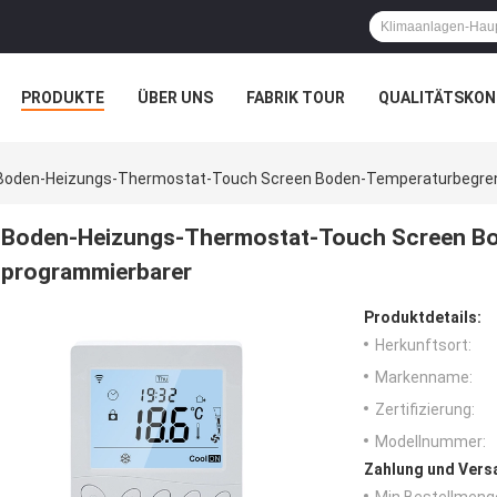
PRODUKTE
ÜBER UNS
FABRIK TOUR
QUALITÄTSKON
Boden-Heizungs-Thermostat-Touch Screen Boden-Temperaturbegrenz
Boden-Heizungs-Thermostat-Touch Screen Bo
programmierbarer
Produktdetails:
Herkunftsort:
Markenname:
Zertifizierung:
Modellnummer:
Zahlung und Vers