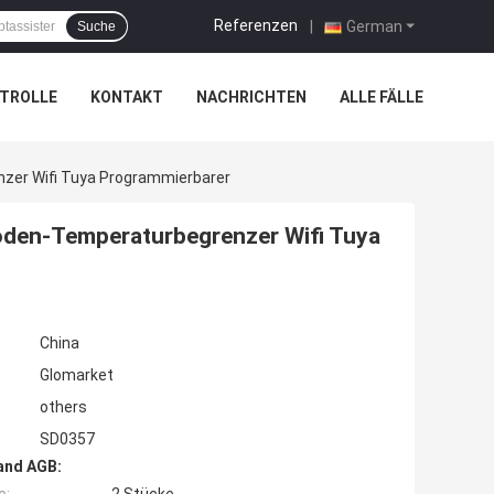
Referenzen
|
German
Suche
TROLLE
KONTAKT
NACHRICHTEN
ALLE FÄLLE
er Wifi Tuya Programmierbarer
den-Temperaturbegrenzer Wifi Tuya
China
Glomarket
others
SD0357
and AGB: