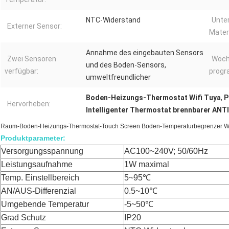
NTC-Widerstand
Unte
Externer Sensor:
Materi
Annahme des eingebauten Sensors
Zwei Sensoren
Wöch
und des Boden-Sensors,
verfügbar:
progr
umweltfreundlicher
Boden-Heizungs-Thermostat Wifi Tuya
,
P
Hervorheben:
Intelligenter Thermostat brennbarer ANT
Raum-Boden-Heizungs-Thermostat-Touch Screen Boden-Temperaturbegrenzer Wif
Produktparameter:
Versorgungsspannung
AC100~240V; 50/60Hz
Leistungsaufnahme
1W maximal
Temp. Einstellbereich
5~95℃
AN/AUS-Differenzial
0.5~10℃
Umgebende Temperatur
-5~50℃
Grad Schutz
IP20