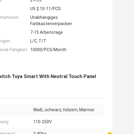
e:
2 PCS
US $ 10-11/PCS
rmationen:
Unabhängiges
Farbkastenverpacken
7-15 Arbeitstage
ngen:
L/C, T/T
ial-Fähigkeit:
10000/PCS/Month
itch Tuya Smart With Neutral Touch Panel
:
Weiß, schwarz, hölzern, Marmor
nung:
110-250V
apparat:
2.4Ghz