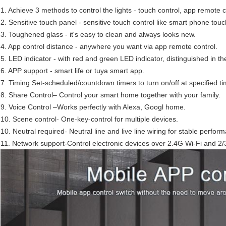
1. Achieve 3 methods to control the lights -
touch control, app remote c
2. Sensitive touch panel -
sensitive touch control like smart phone touc
3. Toughened glass -
it's easy to clean and always looks new.
4. App control distance -
anywhere you want via app remote control.
5. LED indicator -
with red and green LED indicator, distinguished in the 
6. APP support -
smart life or tuya smart app.
7. Timing Set-
scheduled/countdown timers to turn on/off at specified ti
8. Share Control–
Control your smart home together with your family.
9. Voice Control –
Works perfectly with Alexa, Googl home.
10. Scene control-
One-key-control for multiple devices.
10. Neutral required-
Neutral line and live line wiring for stable perfor
11. Network support-
Control electronic devices over 2.4G Wi-Fi and 2/