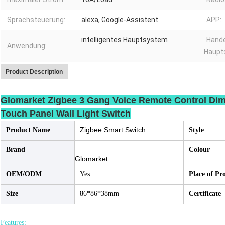
Sprachsteuerung:
alexa, Google-Assistent
APP:
intelligentes Hauptsystem
Hand
Anwendung:
Haupt
Product Description
Glomarket Zigbee 3 Gang Voice Remote Control Dim
Touch Panel Wall Light Switch
Zigbee Smart Switch
Product Name
Style
Brand
Colour
Glomarket
OEM/ODM
Yes
Place of Pr
Size
86*86*38mm
Certificate
Features: