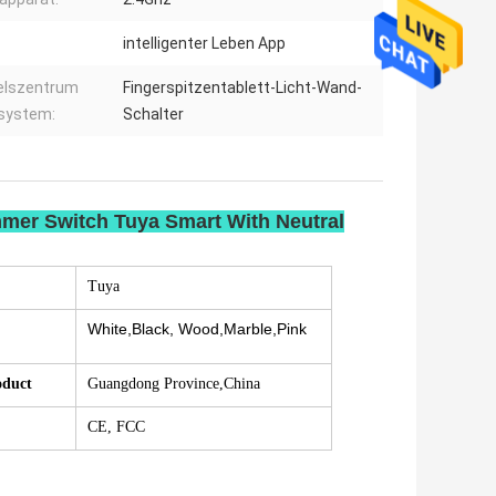
intelligenter Leben App
elszentrum
Fingerspitzentablett-Licht-Wand-
system:
Schalter
mer Switch Tuya Smart With Neutral
Tuya
White,Black, Wood,Marble,Pink
oduct
Guangdong Province,China
CE, FCC