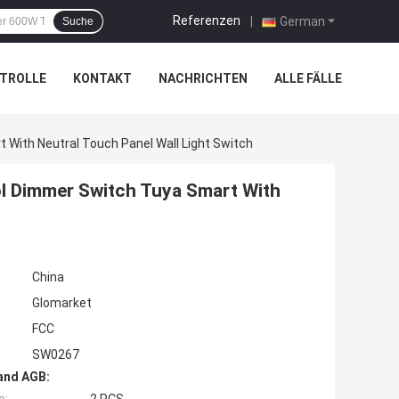
Referenzen
|
German
Suche
TROLLE
KONTAKT
NACHRICHTEN
ALLE FÄLLE
With Neutral Touch Panel Wall Light Switch
l Dimmer Switch Tuya Smart With
China
Glomarket
FCC
SW0267
and AGB: