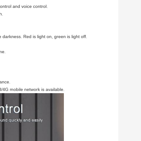
ontrol and voice control.
h.
darkness. Red is light on, green is light off.
me.
mance.
3/4G mobile network is available.