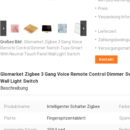
Min Bestellmeng
Preis:
Verpackung Info
Lieferzeit:
Zahlungsbedingu
Großes Bild :
Glomarket Zigbee 3 Gang Voice
Remote Control Dimmer Switch Tuya Smart
Versorgungsmater
With Neutral Touch Panel Wall Light Switch
Kontakt
Glomarket Zigbee 3 Gang Voice Remote Control Dimmer Sw
Wall Light Switch
Beschreibung
Produktname:
Intelligenter Schalter Zigbee
Farbe
Platte:
Fingerspitzentablett
Span
maximaler Strom:
10A/Load
Radio