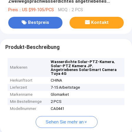
Zweiwegsprachwasserdichtes angetriebenes
SolarSmart Camera
Preis：US $99-105/PCS
MOQ：2 PCS
Bestpreis
Kontakt
Produkt-Beschreibung
,
Wasserdichte Solar-PTZ-Kamera
,
Solar-PTZ Kamera JP
Markieren
Angetriebenes SolarSmart Camera
Tuya 4G
Herkunftsort
CHINA
Lieferzeit
7-15 Arbeitstage
Markenname
Glomarket
Min Bestellmenge
2 PCS
Modellnummer
CA0441
Sehen Sie mehr an