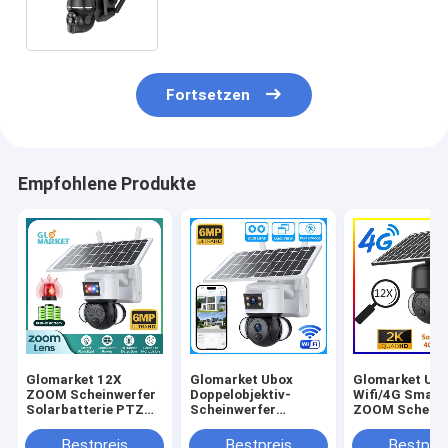
angetriebenes SolarSmart
Camera
Fortsetzen
Empfohlene Produkte
Glomarket 12X
Glomarket Ubox
Glomarket Ub
ZOOM Scheinwerfer
Doppelobjektiv-
Wifi/4G Smart
Solarbatterie PTZ
Scheinwerfer
ZOOM Scheinw
6MP Kamera Smart
Solarbatterie PTZ
Solarbatterie
Wifi/4G Ubox
Kamera 6MP Smart
Kamera 6MP P
Bestpreis
Bestpreis
Bestprei