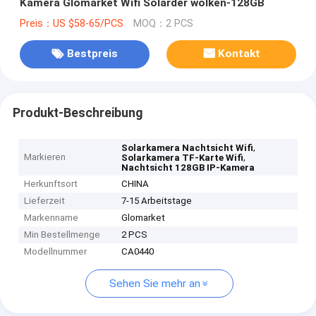
Kamera Glomarket Wifi Solarder wolken-128GB
Preis：US $58-65/PCS
MOQ：2 PCS
Bestpreis
Kontakt
Produkt-Beschreibung
,
Solarkamera Nachtsicht Wifi
Markieren
,
Solarkamera TF-Karte Wifi
Nachtsicht 128GB IP-Kamera
Herkunftsort
CHINA
Lieferzeit
7-15 Arbeitstage
Markenname
Glomarket
Min Bestellmenge
2 PCS
Modellnummer
CA0440
Sehen Sie mehr an