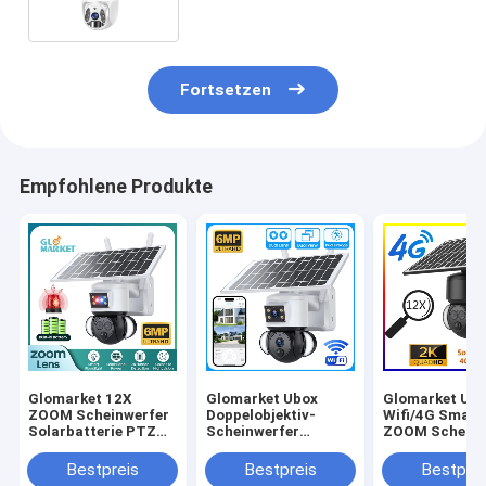
128GB
Fortsetzen
Empfohlene Produkte
Glomarket 12X
Glomarket Ubox
Glomarket Ub
ZOOM Scheinwerfer
Doppelobjektiv-
Wifi/4G Smart
Solarbatterie PTZ
Scheinwerfer
ZOOM Scheinw
6MP Kamera Smart
Solarbatterie PTZ
Solarbatterie
Wifi/4G Ubox
Kamera 6MP Smart
Kamera 6MP P
Bestpreis
Bestpreis
Bestprei
Sicherheitskamera
Wifi 4G Sicherheit
Kamera für die