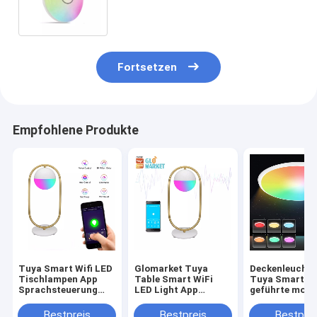
intelligente Musik-LED
Fortsetzen
Empfohlene Produkte
Tuya Smart Wifi LED
Glomarket Tuya
Deckenleuchte
Tischlampen App
Table Smart WiFi
Tuya Smart b
Sprachsteuerung
LED Light App
geführte mode
Lernen Augenschutz
Sprachsteuerung
Fernsteuerun
mit Google Alexa
Augenschutz
Rgb
Bestpreis
Bestpreis
Bestprei