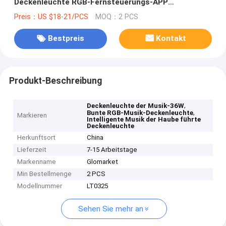
Deckenleuchte RGB-Fernsteuerungs-APP
intelligente Musik-LED
Preis：US $18-21/PCS
MOQ：2 PCS
Bestpreis
Kontakt
Produkt-Beschreibung
,
Deckenleuchte der Musik-36W
,
Bunte RGB-Musik-Deckenleuchte
Markieren
Intelligente Musik der Haube führte
Deckenleuchte
Herkunftsort
China
Lieferzeit
7-15 Arbeitstage
Markenname
Glomarket
Min Bestellmenge
2 PCS
Modellnummer
LT0325
Sehen Sie mehr an