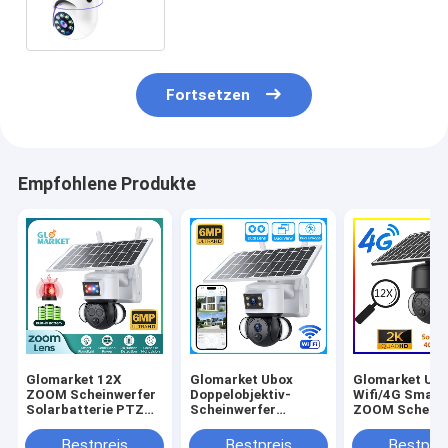
Glühlampe E27
Fortsetzen
Empfohlene Produkte
Glomarket 12X
Glomarket Ubox
Glomarket Ub
ZOOM Scheinwerfer
Doppelobjektiv-
Wifi/4G Smart
Solarbatterie PTZ
Scheinwerfer
ZOOM Scheinw
6MP Kamera Smart
Solarbatterie PTZ
Solarbatterie
Wifi/4G Ubox
Kamera 6MP Smart
Kamera 6MP P
Bestpreis
Bestpreis
Bestprei