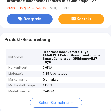
drahtlose Innenselbstkamera mit Glühlampe E27
Preis：US $12.5-15/PCS
MOQ：1 PCS
Bestpreis
Kontakt
Produkt-Beschreibung
,
Drahtlose Innenkamera Tuya
,
SMARTLIFE-drahtlose Innenkamera
Markieren
Smart Camera der Glühlampe-E27
Tuya
Herkunftsort
CHINA
Lieferzeit
7-15 Arbeitstage
Markenname
Glomarket
Min Bestellmenge
1 PCS
Modellnummer
CA0424
Sehen Sie mehr an