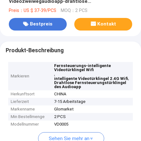
Videozweiwegaudioapp-drahtlose
Fernsteuerungstürklingel
Preis：US $ 37-39/PCS
MOQ：2 PCS
Bestpreis
Kontakt
Produkt-Beschreibung
Fernsteuerungs-intelligente
Videotürklingel Wifi
,
Markieren
,
intelligente Videotürklingel 2.4G Wifi
Drahtlose Fernsteuerungstürklingel
des Audioapp
Herkunftsort
CHINA
Lieferzeit
7-15 Arbeitstage
Markenname
Glomarket
Min Bestellmenge
2 PCS
Modellnummer
VD0005
Sehen Sie mehr an