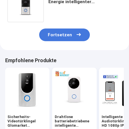
Energie intelligenter
Videozweiwegaudioapp-drahtlose
Fernsteuerungstürklingel
Fortsetzen
Empfohlene Produkte
Sicherheits-
Drahtlose
Intelligente
Videotürklingel
batteriebetriebene
Audiotürklinge
Glomarket
intelligente
HD 1080p IP65