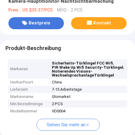
Kamera-Hauptmonitor-Nachtsichtbarmachung
Preis：US $33-37/PCS
MOQ：2 PCS
Bestpreis
Kontakt
Produkt-Beschreibung
,
Sicherheits-Türklingel FCC Wifi
,
PIR Wake Up Wifi Security-Türklingel
Markieren
Notierendes Visions-
WechselsprechanlageTürklingel
Herkunftsort
China
Lieferzeit
7-15 Arbeitstage
Markenname
Glomarket
Min Bestellmenge
2 PCS
Modellnummer
VD0004
Sehen Sie mehr an