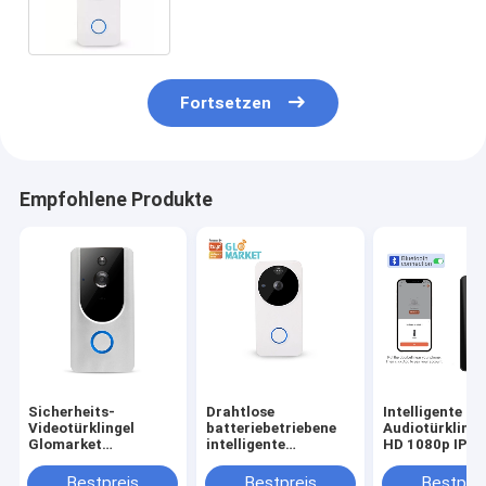
Nachtsichtbarmachung
Fortsetzen
Empfohlene Produkte
Sicherheits-
Drahtlose
Intelligente
Videotürklingel
batteriebetriebene
Audiotürklinge
Glomarket
intelligente
HD 1080p IP65
intelligente des
Türklingel-Kamera-
wasserdichtes
Türklingel-1080p HD
Fernbetrachtung
Built-In Batte
Bestpreis
Bestpreis
Bestprei